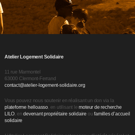
Atelier Logement Solidaire
11 rue Marmontel
63000 Clermont-Ferrand
contact@atelier-logement-solidaire.org
Vous pouvez nous soutenir en réalisant un don via la
plateforme helloasso
, en utilisant le
moteur de recherche
LILO
, en
devenant propriétaire solidaire
ou
familles d’accueil
solidaire