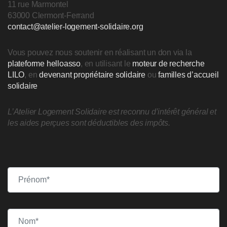
11 rue Marmontel
63000 Clermont-Ferrand
contact@atelier-logement-solidaire.org
Vous pouvez nous soutenir en réalisant un don via la
plateforme helloasso
, en utilisant le
moteur de recherche
LILO
, en
devenant propriétaire solidaire
ou
familles d’accueil
solidaire
L’Atelier Logement Solidaire est reconnu d’intérêt général et
les aides perçues sont déductibles des impôts.