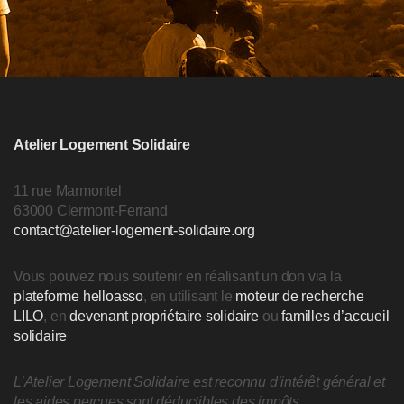
Atelier Logement Solidaire
11 rue Marmontel
63000 Clermont-Ferrand
contact@atelier-logement-solidaire.org
Vous pouvez nous soutenir en réalisant un don via la
plateforme helloasso
, en utilisant le
moteur de recherche
LILO
, en
devenant propriétaire solidaire
ou
familles d’accueil
solidaire
L’Atelier Logement Solidaire est reconnu d’intérêt général et
les aides perçues sont déductibles des impôts.