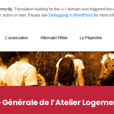
rrectly
. Translation loading for the
domain was triggered too ea
acf
action or later. Please see
Debugging in WordPress
for more in
t
L’association
Alternativ’Hôtel
La Pépinière
Générale de l’Atelier Logemen