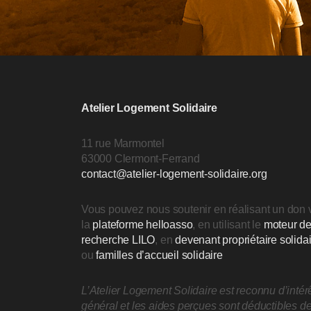
Atelier Logement Solidaire
11 rue Marmontel
63000 Clermont-Ferrand
contact@atelier-logement-solidaire.org
Vous pouvez nous soutenir en réalisant un don 
la
plateforme helloasso
, en utilisant le
moteur d
recherche LILO
, en
devenant propriétaire solida
ou
familles d’accueil solidaire
L’Atelier Logement Solidaire est reconnu d’intér
général et les aides perçues sont déductibles d