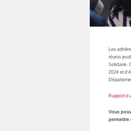
Les adhéren
réunis jeu
Solidaire. 
2024 et d’é
Département
Rapport d-a
Vous pouv
permettre 