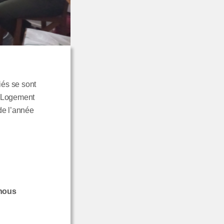
iés se sont
r Logement
 de l’année
 nous