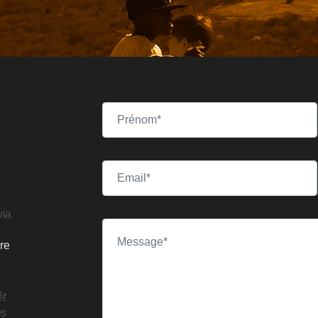
via
e
ire
êt
es