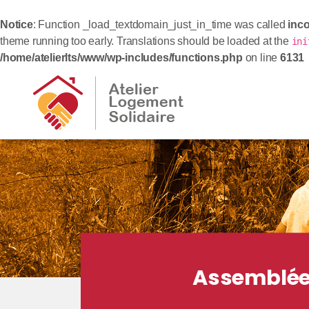
Notice
: Function _load_textdomain_just_in_time was called
inco
theme running too early. Translations should be loaded at the
ini
/home/atelierlts/www/wp-includes/functions.php
on line
6131
Assemblée 