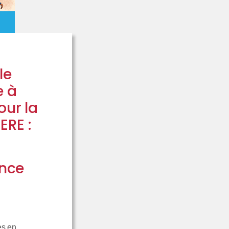
le
e à
ur la
ERE :
ance
es en