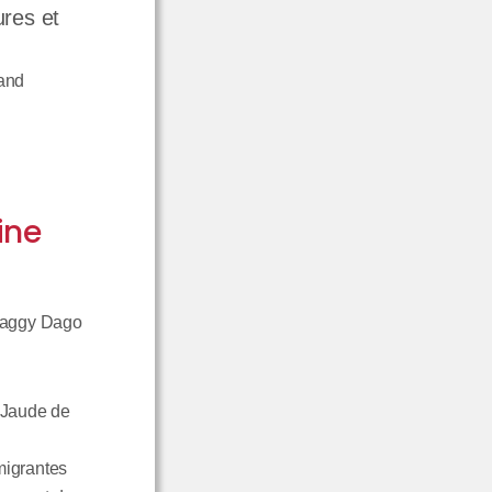
et
rand
ine
 Maggy Dago
e Jaude de
migrantes