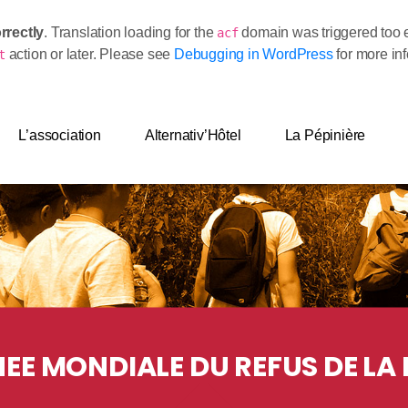
rrectly
. Translation loading for the
domain was triggered too ea
acf
action or later. Please see
Debugging in WordPress
for more in
t
L’association
Alternativ’Hôtel
La Pépinière
EE MONDIALE DU REFUS DE LA 