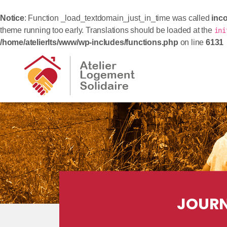
Notice
: Function _load_textdomain_just_in_time was called
inco
theme running too early. Translations should be loaded at the
ini
/home/atelierlts/www/wp-includes/functions.php
on line
6131
JOURN