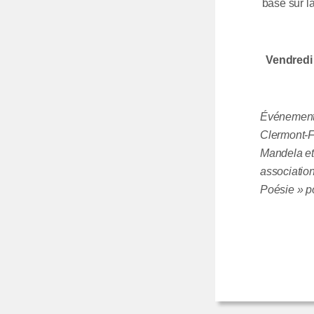
basé sur la
Vendredi 
Événements 
Clermont-Fe
Mandela et
association
Poésie » p