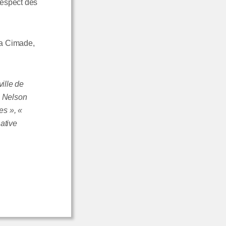
 respect des
 la Cimade,
ille de
n Nelson
es », «
ative