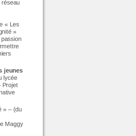
u réseau
re « Les
gnité »
e passion
rmettre
iers
s jeunes
 lycée
 Projet
native
é » – (du
 de Maggy