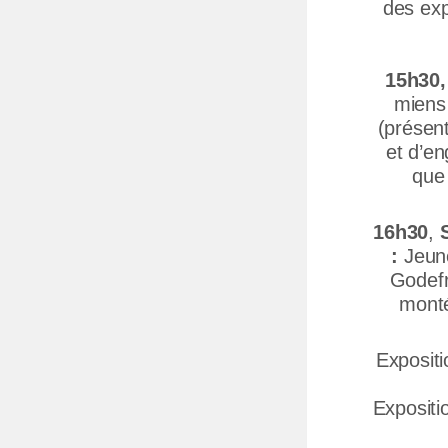
des exp
15h30,
miens 
(présent
et d’e
que
16h30
,
S
:
Jeun
Godefr
monté
Expositi
Expositi