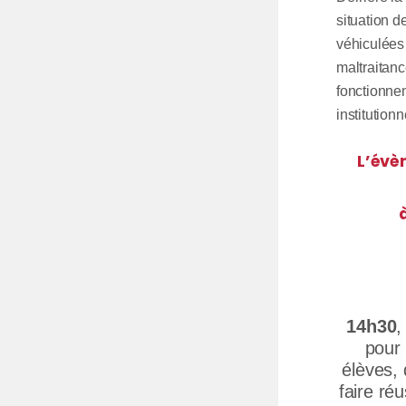
situation d
véhiculées 
maltraitanc
fonctionnem
institutionn
L’évè
14h30
,
pour 
élèves, 
faire ré