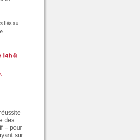
a
s liés au
ce
 14h à
.
 réussite
le des
if – pour
uyant sur