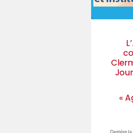
L
co
Cler
Jour
« A
Derrière la