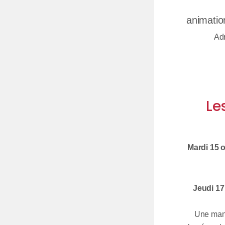
L
animatio
Adr
Le
Mardi 15 
Jeudi 17
Une mani