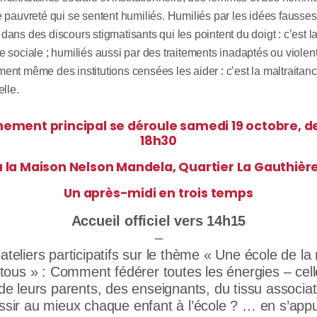
e pauvreté qui se sentent humiliés. Humiliés par les idées fausses
dans des discours stigmatisants qui les pointent du doigt : c’est l
e sociale ; humiliés aussi par des traitements inadaptés ou violent
ent même des institutions censées les aider : c’est la maltraitan
elle.
nement principal se déroule samedi 19 octobre, de
18h30
à la Maison Nelson Mandela, Quartier La Gauthière
Un après-midi en trois temps
Accueil officiel vers 14h15
–
 ateliers participatifs sur le thème « Une école de la
tous » : Comment fédérer toutes les énergies – cel
de leurs parents, des enseignants, du tissu associat
ussir au mieux chaque enfant à l’école ? … en s’app