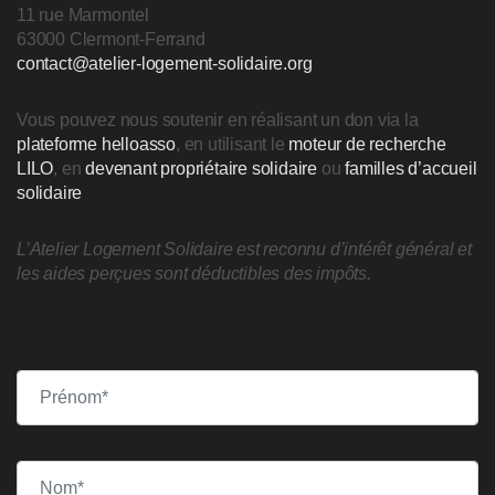
11 rue Marmontel
63000 Clermont-Ferrand
contact@atelier-logement-solidaire.org
Vous pouvez nous soutenir en réalisant un don via la
plateforme helloasso
, en utilisant le
moteur de recherche
LILO
, en
devenant propriétaire solidaire
ou
familles d’accueil
solidaire
L’Atelier Logement Solidaire est reconnu d’intérêt général et
les aides perçues sont déductibles des impôts.